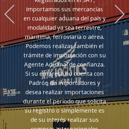
Previous
importamos sus mercancías
en cualquier aduana del país y
modalidad ya sea terrestre,
marítima, ferroviaria o aérea.
Podemos realizar también el
trámite de importación con su
Agente Aduanal de confianza.
Si su empresa no cuenta con
Padrón de importadores y
desea realizar importaciones
durante el periodo que solicita
su registro o simplemente es
de su interés realizar sus
compras internacionales