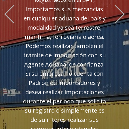
Previous
importamos sus mercancías
en cualquier aduana del país y
modalidad ya sea terrestre,
marítima, ferroviaria o aérea.
Podemos realizar también el
trámite de importación con su
Agente Aduanal de confianza.
Si su empresa no cuenta con
Padrón de importadores y
desea realizar importaciones
durante el periodo que solicita
su registro o simplemente es
de su interés realizar sus
compras internacionales