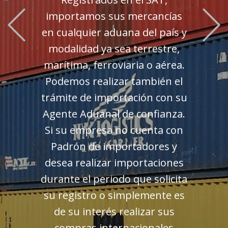
Previous
importamos sus mercancías
en cualquier aduana del país y
modalidad ya sea terrestre,
marítima, ferroviaria o aérea.
Podemos realizar también el
trámite de importación con su
Agente Aduanal de confianza.
Si su empresa no cuenta con
Padrón de importadores y
desea realizar importaciones
durante el periodo que solicita
su registro o simplemente es
de su interés realizar sus
compras internacionales