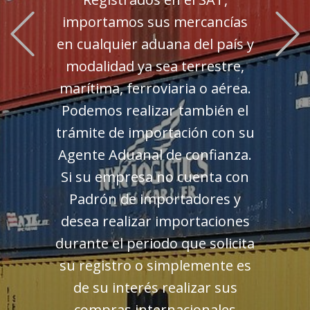
Previous
importamos sus mercancías
en cualquier aduana del país y
modalidad ya sea terrestre,
marítima, ferroviaria o aérea.
Podemos realizar también el
trámite de importación con su
Agente Aduanal de confianza.
Si su empresa no cuenta con
Padrón de importadores y
desea realizar importaciones
durante el periodo que solicita
su registro o simplemente es
de su interés realizar sus
compras internacionales