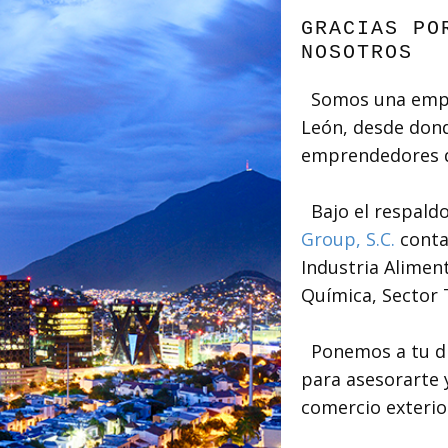
GRACIAS PO
NOSOTROS
Somos una empr
León, desde dond
emprendedores de
Bajo el respaldo
Group, S.C.
conta
Industria Aliment
Química, Sector T
Ponemos a tu dis
para asesorarte 
comercio exterio