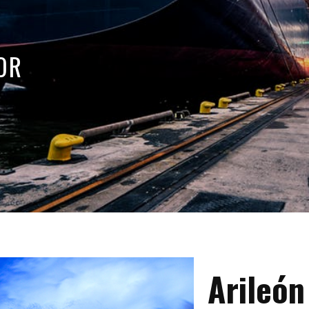
OR
Arileón