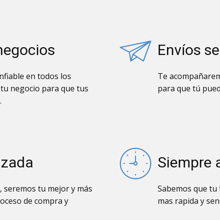
negocios
Envíos s
fiable en todos los
Te acompañaremo
 tu negocio para que tus
para que tú pued
.
izada
Siempre 
, seremos tu mejor y más
Sabemos que tu t
roceso de compra y
mas rapida y senc