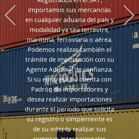
Previous
importamos sus mercancías
en cualquier aduana del país y
modalidad ya sea terrestre,
marítima, ferroviaria o aérea.
Podemos realizar también el
trámite de importación con su
Agente Aduanal de confianza.
Si su empresa no cuenta con
Padrón de importadores y
desea realizar importaciones
durante el periodo que solicita
su registro o simplemente es
de su interés realizar sus
compras internacionales