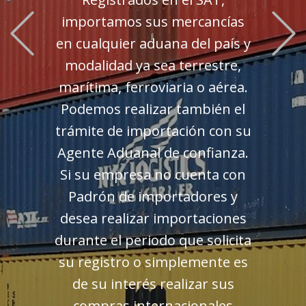
Previous
importamos sus mercancías
en cualquier aduana del país y
modalidad ya sea terrestre,
marítima, ferroviaria o aérea.
Podemos realizar también el
trámite de importación con su
Agente Aduanal de confianza.
Si su empresa no cuenta con
Padrón de importadores y
desea realizar importaciones
durante el periodo que solicita
su registro o simplemente es
de su interés realizar sus
compras internacionales