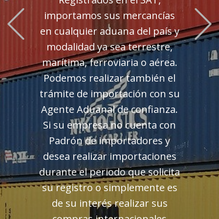
Previous
importamos sus mercancías
en cualquier aduana del país y
modalidad ya sea terrestre,
marítima, ferroviaria o aérea.
Podemos realizar también el
trámite de importación con su
Agente Aduanal de confianza.
Si su empresa no cuenta con
Padrón de importadores y
desea realizar importaciones
durante el periodo que solicita
su registro o simplemente es
de su interés realizar sus
compras internacionales