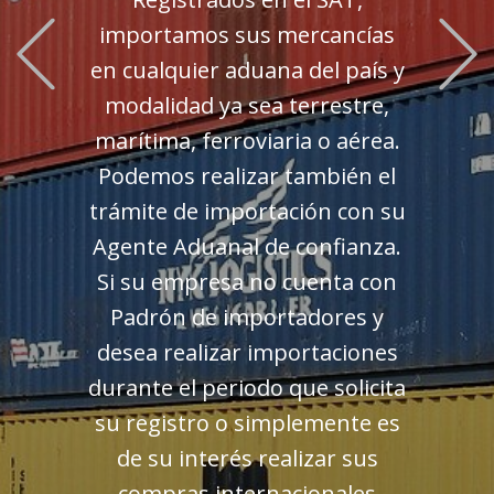
Previous
importamos sus mercancías
en cualquier aduana del país y
modalidad ya sea terrestre,
marítima, ferroviaria o aérea.
Podemos realizar también el
trámite de importación con su
Agente Aduanal de confianza.
Si su empresa no cuenta con
Padrón de importadores y
desea realizar importaciones
durante el periodo que solicita
su registro o simplemente es
de su interés realizar sus
compras internacionales