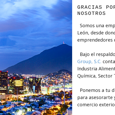
GRACIAS PO
NOSOTROS
Somos una empr
León, desde dond
emprendedores de
Bajo el respaldo
Group, S.C.
conta
Industria Aliment
Química, Sector T
Ponemos a tu dis
para asesorarte 
comercio exterio