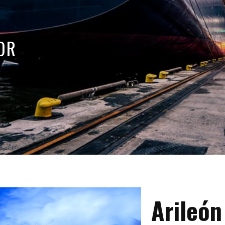
OR
Arileón