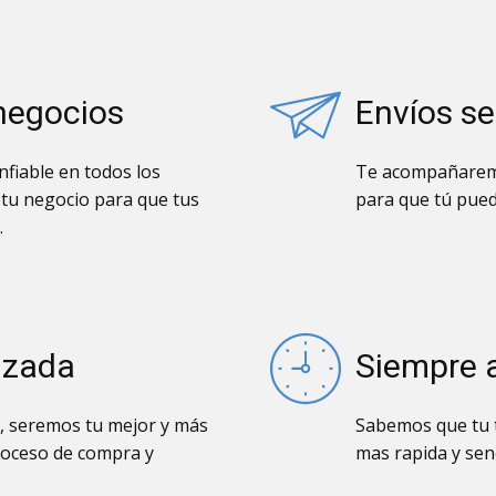
negocios
Envíos s
fiable en todos los
Te acompañaremo
 tu negocio para que tus
para que tú pued
.
izada
Siempre 
, seremos tu mejor y más
Sabemos que tu t
roceso de compra y
mas rapida y senc