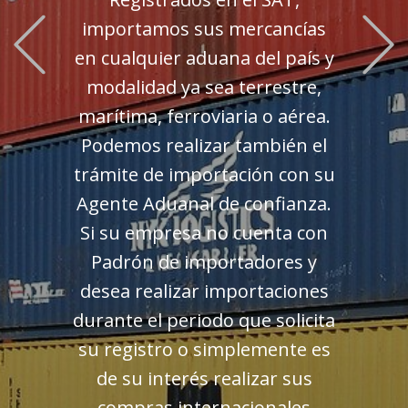
Previous
importamos sus mercancías
en cualquier aduana del país y
modalidad ya sea terrestre,
marítima, ferroviaria o aérea.
Podemos realizar también el
trámite de importación con su
Agente Aduanal de confianza.
Si su empresa no cuenta con
Padrón de importadores y
desea realizar importaciones
durante el periodo que solicita
su registro o simplemente es
de su interés realizar sus
compras internacionales