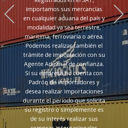
Previous
importamos sus mercancías
en cualquier aduana del país y
modalidad ya sea terrestre,
marítima, ferroviaria o aérea.
Podemos realizar también el
trámite de importación con su
Agente Aduanal de confianza.
Si su empresa no cuenta con
Padrón de importadores y
desea realizar importaciones
durante el periodo que solicita
su registro o simplemente es
de su interés realizar sus
compras internacionales