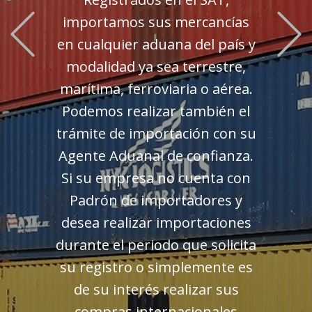
Previous
importamos sus mercancías
en cualquier aduana del país y
modalidad ya sea terrestre,
marítima, ferroviaria o aérea.
Podemos realizar también el
trámite de importación con su
Agente Aduanal de confianza.
Si su empresa no cuenta con
Padrón de importadores y
desea realizar importaciones
durante el periodo que solicita
su registro o simplemente es
de su interés realizar sus
compras internacionales