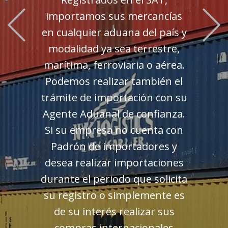
Previous
importamos sus mercancías
en cualquier aduana del país y
modalidad ya sea terrestre,
marítima, ferroviaria o aérea.
Podemos realizar también el
trámite de importación con su
Agente Aduanal de confianza.
Si su empresa no cuenta con
Padrón de importadores y
desea realizar importaciones
durante el periodo que solicita
su registro o simplemente es
de su interés realizar sus
compras internacionales