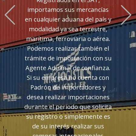
Previous
importamos sus mercancías
en cualquier aduana del país y
modalidad ya sea terrestre,
marítima, ferroviaria o aérea.
Podemos realizar también el
trámite de importación con su
Agente Aduanal de confianza.
Si su empresa no cuenta con
Padrón de importadores y
desea realizar importaciones
durante el periodo que solicita
su registro o simplemente es
de su interés realizar sus
compras internacionales