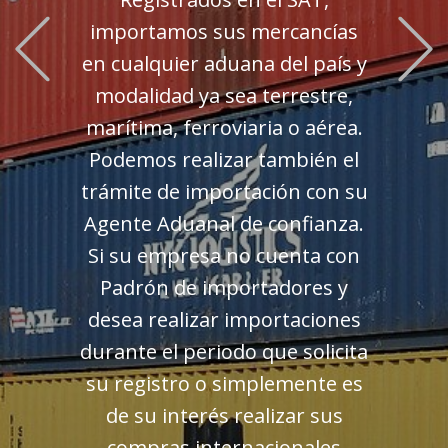
Previous
importamos sus mercancías
en cualquier aduana del país y
modalidad ya sea terrestre,
marítima, ferroviaria o aérea.
Podemos realizar también el
trámite de importación con su
Agente Aduanal de confianza.
Si su empresa no cuenta con
Padrón de importadores y
desea realizar importaciones
durante el periodo que solicita
su registro o simplemente es
de su interés realizar sus
compras internacionales