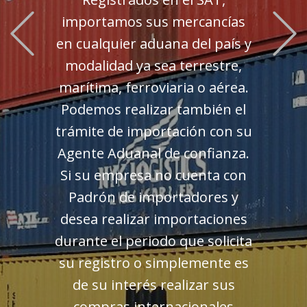
Previous
importamos sus mercancías
en cualquier aduana del país y
modalidad ya sea terrestre,
marítima, ferroviaria o aérea.
Podemos realizar también el
trámite de importación con su
Agente Aduanal de confianza.
Si su empresa no cuenta con
Padrón de importadores y
desea realizar importaciones
durante el periodo que solicita
su registro o simplemente es
de su interés realizar sus
compras internacionales