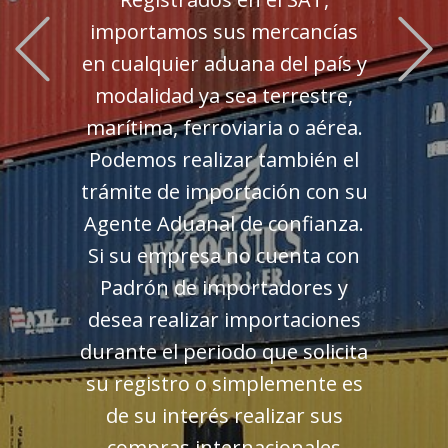
Previous
importamos sus mercancías
en cualquier aduana del país y
modalidad ya sea terrestre,
marítima, ferroviaria o aérea.
Podemos realizar también el
trámite de importación con su
Agente Aduanal de confianza.
Si su empresa no cuenta con
Padrón de importadores y
desea realizar importaciones
durante el periodo que solicita
su registro o simplemente es
de su interés realizar sus
compras internacionales