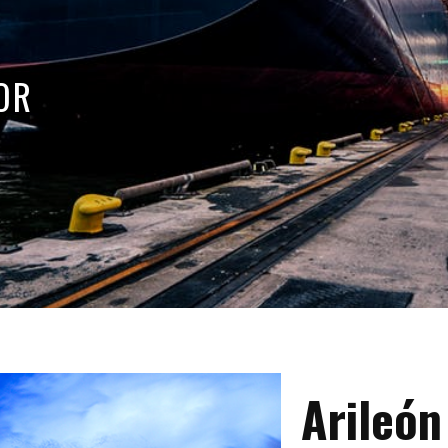
OR
Arileón