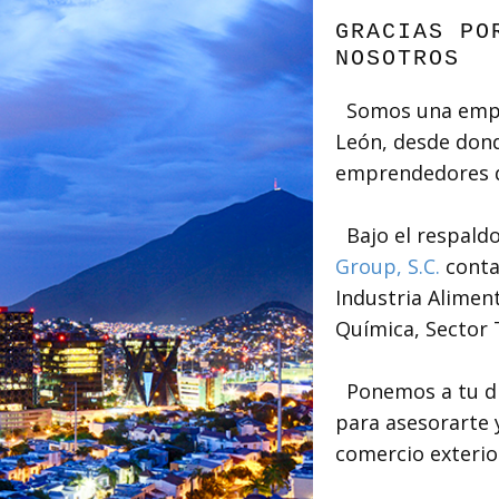
GRACIAS PO
NOSOTROS
Somos una empr
León, desde dond
emprendedores de
Bajo el respaldo
Group, S.C.
conta
Industria Aliment
Química, Sector T
Ponemos a tu dis
para asesorarte 
comercio exterio