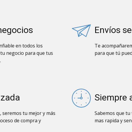
negocios
Envíos s
fiable en todos los
Te acompañaremo
 tu negocio para que tus
para que tú pued
.
izada
Siempre 
, seremos tu mejor y más
Sabemos que tu t
roceso de compra y
mas rapida y senc