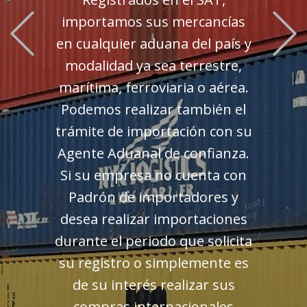
Previous
importamos sus mercancías
en cualquier aduana del país y
modalidad ya sea terrestre,
marítima, ferroviaria o aérea.
Podemos realizar también el
trámite de importación con su
Agente Aduanal de confianza.
Si su empresa no cuenta con
Padrón de importadores y
desea realizar importaciones
durante el periodo que solicita
su registro o simplemente es
de su interés realizar sus
compras internacionales